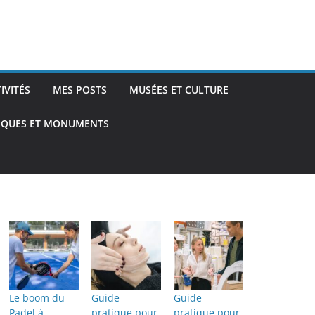
TIVITÉS
MES POSTS
MUSÉES ET CULTURE
TIQUES ET MONUMENTS
Le boom du
Guide
Guide
Padel à
pratique pour
pratique pour