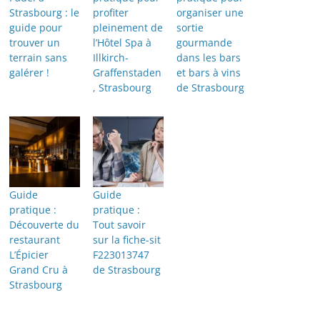
Strasbourg : le
profiter
organiser une
guide pour
pleinement de
sortie
trouver un
l’Hôtel Spa à
gourmande
terrain sans
Illkirch-
dans les bars
galérer !
Graffenstaden
et bars à vins
, Strasbourg
de Strasbourg
Guide
Guide
pratique :
pratique :
Découverte du
Tout savoir
restaurant
sur la fiche-sit
L’Épicier
F223013747
Grand Cru à
de Strasbourg
Strasbourg