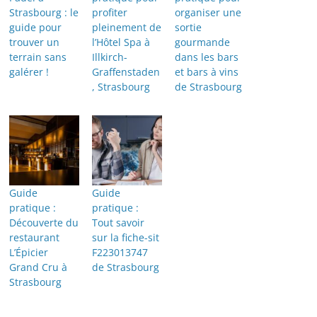
Strasbourg : le
profiter
organiser une
guide pour
pleinement de
sortie
trouver un
l’Hôtel Spa à
gourmande
terrain sans
Illkirch-
dans les bars
galérer !
Graffenstaden
et bars à vins
, Strasbourg
de Strasbourg
Guide
Guide
pratique :
pratique :
Découverte du
Tout savoir
restaurant
sur la fiche-sit
L’Épicier
F223013747
Grand Cru à
de Strasbourg
Strasbourg