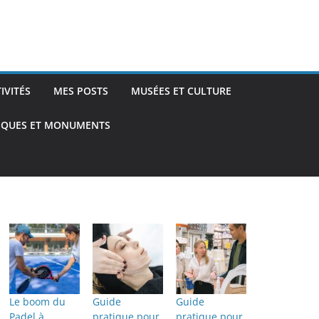
TIVITÉS
MES POSTS
MUSÉES ET CULTURE
TIQUES ET MONUMENTS
Le boom du
Guide
Guide
Padel à
pratique pour
pratique pour