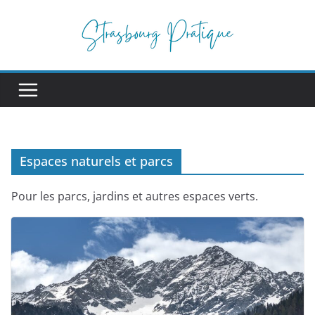
Passer
au
contenu
Espaces naturels et parcs
Pour les parcs, jardins et autres espaces verts.