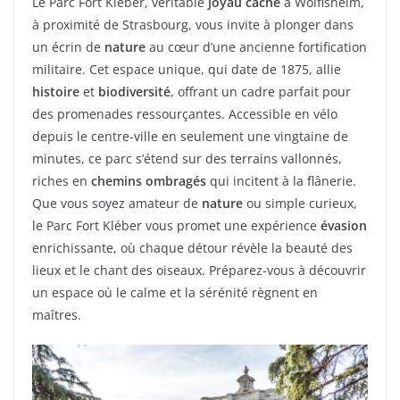
Le Parc Fort Kléber, véritable
joyau caché
à Wolfisheim,
à proximité de Strasbourg, vous invite à plonger dans
un écrin de
nature
au cœur d’une ancienne fortification
militaire. Cet espace unique, qui date de 1875, allie
histoire
et
biodiversité
, offrant un cadre parfait pour
des promenades ressourçantes. Accessible en vélo
depuis le centre-ville en seulement une vingtaine de
minutes, ce parc s’étend sur des terrains vallonnés,
riches en
chemins ombragés
qui incitent à la flânerie.
Que vous soyez amateur de
nature
ou simple curieux,
le Parc Fort Kléber vous promet une expérience
évasion
enrichissante, où chaque détour révèle la beauté des
lieux et le chant des oiseaux. Préparez-vous à découvrir
un espace où le calme et la sérénité règnent en
maîtres.