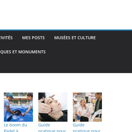
TIVITÉS
MES POSTS
MUSÉES ET CULTURE
TIQUES ET MONUMENTS
Le boom du
Guide
Guide
Padel à
pratique pour
pratique pour