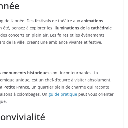
année
ng de l’année. Des
festivals
de théâtre aux
animations
En été, pensez à explorer les
illuminations de la cathédrale
des concerts en plein air. Les
foires
et les événements
rs de la ville, créant une ambiance vivante et festive.
es
monuments historiques
sont incontournables. La
nomique unique, est un chef-d’œuvre à visiter absolument.
la Petite France
, un quartier plein de charme qui raconte
s maisons à colombages. Un
guide pratique
peut vous orienter
que.
onvivialité