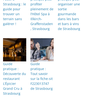
Strasbourg : le
profiter
organiser une
guide pour
pleinement de
sortie
trouver un
l’Hôtel Spa à
gourmande
terrain sans
Illkirch-
dans les bars
galérer !
Graffenstaden
et bars à vins
, Strasbourg
de Strasbourg
Guide
Guide
pratique :
pratique :
Découverte du
Tout savoir
restaurant
sur la fiche-sit
L’Épicier
F223013747
Grand Cru à
de Strasbourg
Strasbourg