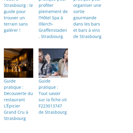
Strasbourg : le
profiter
organiser une
guide pour
pleinement de
sortie
trouver un
l’Hôtel Spa à
gourmande
terrain sans
Illkirch-
dans les bars
galérer !
Graffenstaden
et bars à vins
, Strasbourg
de Strasbourg
Guide
Guide
pratique :
pratique :
Découverte du
Tout savoir
restaurant
sur la fiche-sit
L’Épicier
F223013747
Grand Cru à
de Strasbourg
Strasbourg