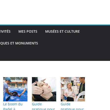
TIVITÉS
MES POSTS
MUSÉES ET CULTURE
TIQUES ET MONUMENTS
Le boom du
Guide
Guide
Padel à
pratique pour
pratique pour