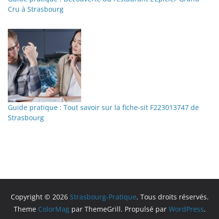
Cru à Strasbourg
Guide pratique : Tout savoir sur la fiche-sit F223013747 de
Strasbourg
Copyright © 2026
Strasbourg-Pratique
. Tous droits réservés.
Theme
ColorMag
par ThemeGrill. Propulsé par
WordPress
.