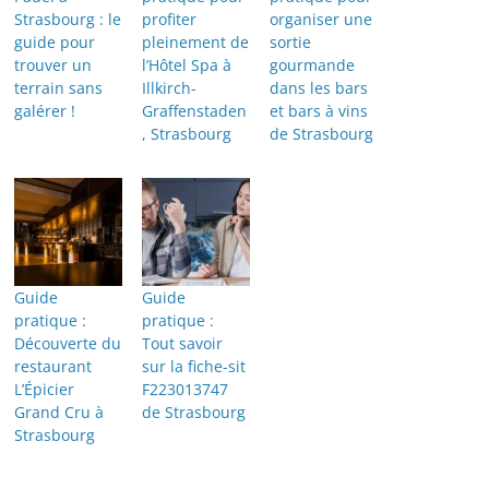
Strasbourg : le
profiter
organiser une
guide pour
pleinement de
sortie
trouver un
l’Hôtel Spa à
gourmande
terrain sans
Illkirch-
dans les bars
galérer !
Graffenstaden
et bars à vins
, Strasbourg
de Strasbourg
Guide
Guide
pratique :
pratique :
Découverte du
Tout savoir
restaurant
sur la fiche-sit
L’Épicier
F223013747
Grand Cru à
de Strasbourg
Strasbourg