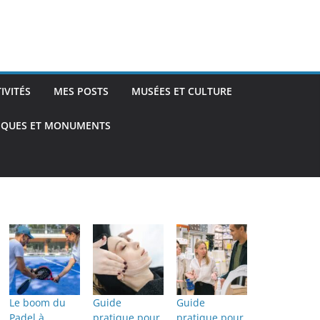
TIVITÉS
MES POSTS
MUSÉES ET CULTURE
TIQUES ET MONUMENTS
Le boom du
Guide
Guide
Padel à
pratique pour
pratique pour