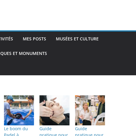
TIVITÉS
MES POSTS
MUSÉES ET CULTURE
TIQUES ET MONUMENTS
Le boom du
Guide
Guide
Padel à
pratique pour
pratique pour