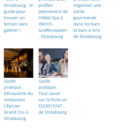
Strasbourg : le
profiter
organiser une
guide pour
pleinement de
sortie
trouver un
l’Hôtel Spa à
gourmande
terrain sans
Illkirch-
dans les bars
galérer !
Graffenstaden
et bars à vins
, Strasbourg
de Strasbourg
Guide
Guide
pratique :
pratique :
Découverte du
Tout savoir
restaurant
sur la fiche-sit
L’Épicier
F223013747
Grand Cru à
de Strasbourg
Strasbourg