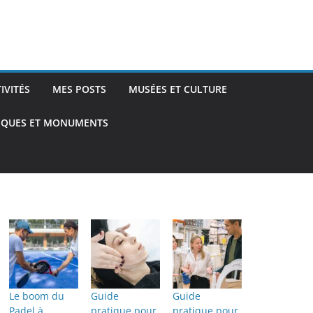
TIVITÉS
MES POSTS
MUSÉES ET CULTURE
TIQUES ET MONUMENTS
Le boom du
Guide
Guide
Padel à
pratique pour
pratique pour