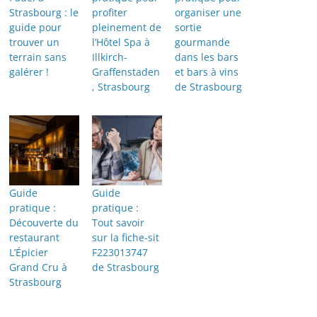
Strasbourg : le
profiter
organiser une
guide pour
pleinement de
sortie
trouver un
l’Hôtel Spa à
gourmande
terrain sans
Illkirch-
dans les bars
galérer !
Graffenstaden
et bars à vins
, Strasbourg
de Strasbourg
Guide
Guide
pratique :
pratique :
Découverte du
Tout savoir
restaurant
sur la fiche-sit
L’Épicier
F223013747
Grand Cru à
de Strasbourg
Strasbourg