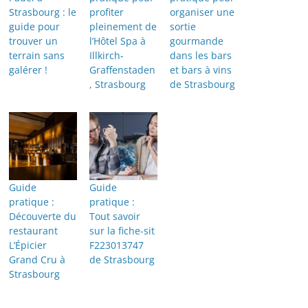
Strasbourg : le
profiter
organiser une
guide pour
pleinement de
sortie
trouver un
l’Hôtel Spa à
gourmande
terrain sans
Illkirch-
dans les bars
galérer !
Graffenstaden
et bars à vins
, Strasbourg
de Strasbourg
Guide
Guide
pratique :
pratique :
Découverte du
Tout savoir
restaurant
sur la fiche-sit
L’Épicier
F223013747
Grand Cru à
de Strasbourg
Strasbourg