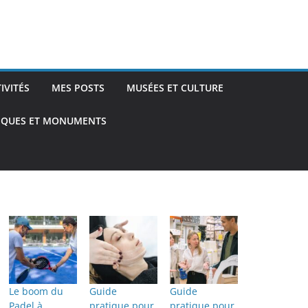
TIVITÉS
MES POSTS
MUSÉES ET CULTURE
TIQUES ET MONUMENTS
Le boom du
Guide
Guide
Padel à
pratique pour
pratique pour