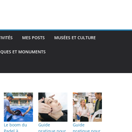
TIVITÉS
MES POSTS
MUSÉES ET CULTURE
TIQUES ET MONUMENTS
Le boom du
Guide
Guide
Padel à
pratique pour
pratique pour