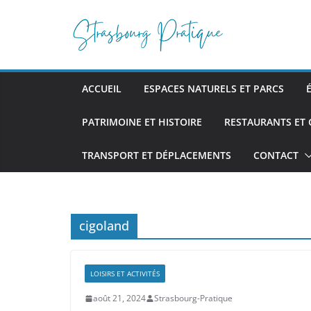
Passer
au
contenu
ACCUEIL
ESPACES NATURELS ET PARCS
PATRIMOINE ET HISTOIRE
RESTAURANTS ET
TRANSPORT ET DÉPLACEMENTS
CONTACT
cigoland
LOISIRS ET ACTIVITÉS
août 21, 2024
Strasbourg-Pratique