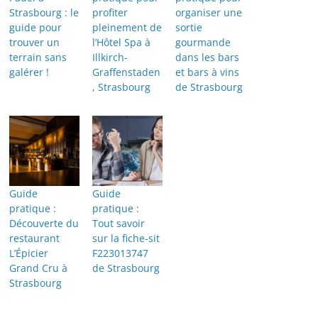
Strasbourg : le
profiter
organiser une
guide pour
pleinement de
sortie
trouver un
l’Hôtel Spa à
gourmande
terrain sans
Illkirch-
dans les bars
galérer !
Graffenstaden
et bars à vins
, Strasbourg
de Strasbourg
Guide
Guide
pratique :
pratique :
Découverte du
Tout savoir
restaurant
sur la fiche-sit
L’Épicier
F223013747
Grand Cru à
de Strasbourg
Strasbourg