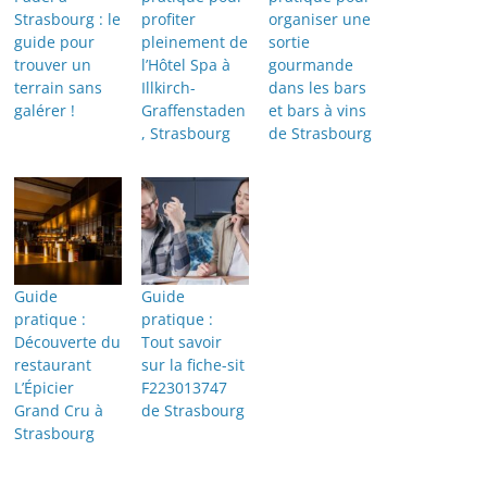
Strasbourg : le
profiter
organiser une
guide pour
pleinement de
sortie
trouver un
l’Hôtel Spa à
gourmande
terrain sans
Illkirch-
dans les bars
galérer !
Graffenstaden
et bars à vins
, Strasbourg
de Strasbourg
Guide
Guide
pratique :
pratique :
Découverte du
Tout savoir
restaurant
sur la fiche-sit
L’Épicier
F223013747
Grand Cru à
de Strasbourg
Strasbourg