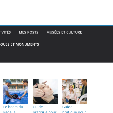
TIVITÉS
MES POSTS
MUSÉES ET CULTURE
TIQUES ET MONUMENTS
Le boom du
Guide
Guide
Padel à
pratique pour
pratique pour