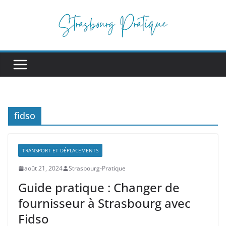
Passer
au
contenu
fidso
TRANSPORT ET DÉPLACEMENTS
août 21, 2024
Strasbourg-Pratique
Guide pratique : Changer de
fournisseur à Strasbourg avec
Fidso