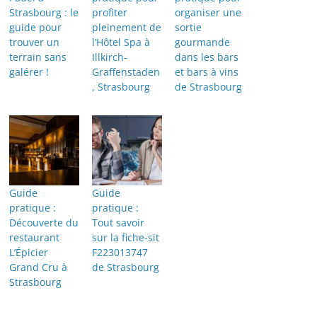
Strasbourg : le
profiter
organiser une
guide pour
pleinement de
sortie
trouver un
l’Hôtel Spa à
gourmande
terrain sans
Illkirch-
dans les bars
galérer !
Graffenstaden
et bars à vins
, Strasbourg
de Strasbourg
Guide
Guide
pratique :
pratique :
Découverte du
Tout savoir
restaurant
sur la fiche-sit
L’Épicier
F223013747
Grand Cru à
de Strasbourg
Strasbourg