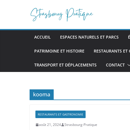
Passer
au
contenu
ACCUEIL
ESPACES NATURELS ET PARCS
PATRIMOINE ET HISTOIRE
RESTAURANTS ET
TRANSPORT ET DÉPLACEMENTS
CONTACT
kooma
RESTAURANTS ET GASTRONOMIE
août 21, 2024
Strasbourg-Pratique