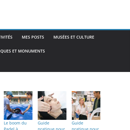
TIVITÉS
MES POSTS
MUSÉES ET CULTURE
TIQUES ET MONUMENTS
Le boom du
Guide
Guide
Padel à
pratique pour
pratique pour