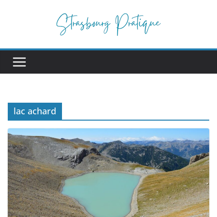
Passer
au
contenu
lac achard