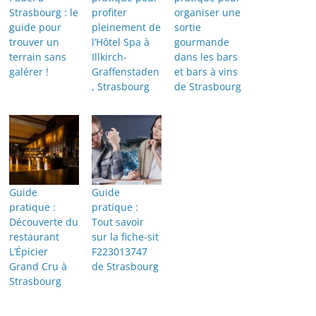
Strasbourg : le
profiter
organiser une
guide pour
pleinement de
sortie
trouver un
l’Hôtel Spa à
gourmande
terrain sans
Illkirch-
dans les bars
galérer !
Graffenstaden
et bars à vins
, Strasbourg
de Strasbourg
Guide
Guide
pratique :
pratique :
Découverte du
Tout savoir
restaurant
sur la fiche-sit
L’Épicier
F223013747
Grand Cru à
de Strasbourg
Strasbourg