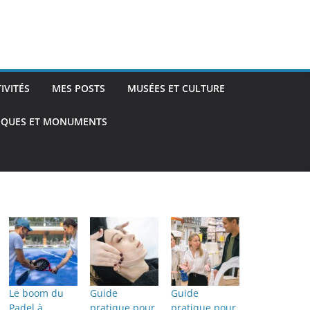
TIVITÉS
MES POSTS
MUSÉES ET CULTURE
TIQUES ET MONUMENTS
Le boom du
Guide
Guide
Padel à
pratique pour
pratique pour