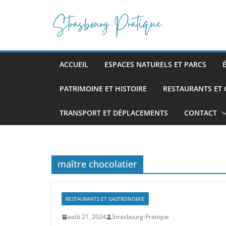
Passer
au
contenu
ACCUEIL
ESPACES NATURELS ET PARCS
PATRIMOINE ET HISTOIRE
RESTAURANTS ET
TRANSPORT ET DÉPLACEMENTS
CONTACT
maître chocolatier
RESTAURANTS ET GASTRONOMIE
août 21, 2024
Strasbourg-Pratique