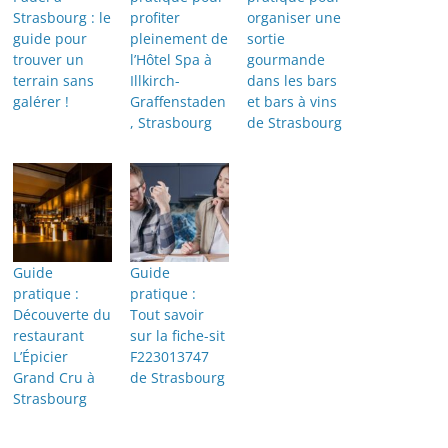
Strasbourg : le
profiter
organiser une
guide pour
pleinement de
sortie
trouver un
l’Hôtel Spa à
gourmande
terrain sans
Illkirch-
dans les bars
galérer !
Graffenstaden
et bars à vins
, Strasbourg
de Strasbourg
Guide
Guide
pratique :
pratique :
Découverte du
Tout savoir
restaurant
sur la fiche-sit
L’Épicier
F223013747
Grand Cru à
de Strasbourg
Strasbourg