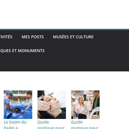
TIVITÉS
MES POSTS
MUSÉES ET CULTURE
TIQUES ET MONUMENTS
Le boom du
Guide
Guide
Padel à
pratique pour
pratique pour