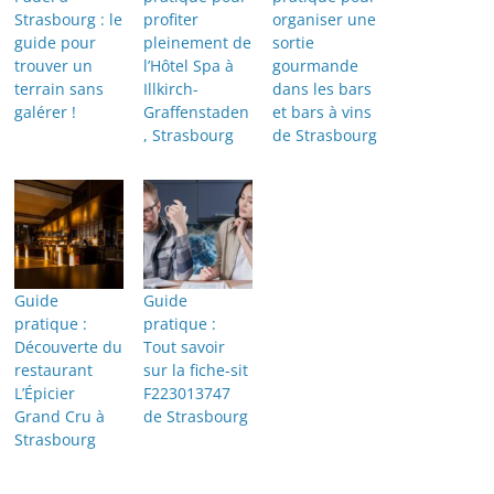
Strasbourg : le
profiter
organiser une
guide pour
pleinement de
sortie
trouver un
l’Hôtel Spa à
gourmande
terrain sans
Illkirch-
dans les bars
galérer !
Graffenstaden
et bars à vins
, Strasbourg
de Strasbourg
Guide
Guide
pratique :
pratique :
Découverte du
Tout savoir
restaurant
sur la fiche-sit
L’Épicier
F223013747
Grand Cru à
de Strasbourg
Strasbourg