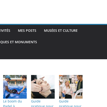
TIVITÉS
MES POSTS
MUSÉES ET CULTURE
TIQUES ET MONUMENTS
Le boom du
Guide
Guide
Padel à
pratique pour
pratique pour