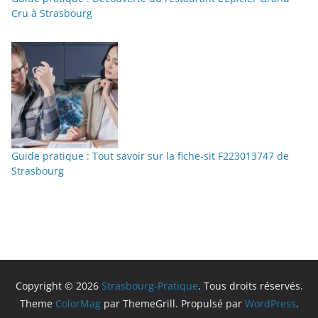
Cru à Strasbourg
Guide pratique : Tout savoir sur la fiche-sit F223013747 de
Strasbourg
Copyright © 2026
Strasbourg-Pratique
. Tous droits réservés.
Theme
ColorMag
par ThemeGrill. Propulsé par
WordPress
.