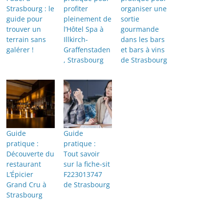
Strasbourg : le
profiter
organiser une
guide pour
pleinement de
sortie
trouver un
l’Hôtel Spa à
gourmande
terrain sans
Illkirch-
dans les bars
galérer !
Graffenstaden
et bars à vins
, Strasbourg
de Strasbourg
Guide
Guide
pratique :
pratique :
Découverte du
Tout savoir
restaurant
sur la fiche-sit
L’Épicier
F223013747
Grand Cru à
de Strasbourg
Strasbourg