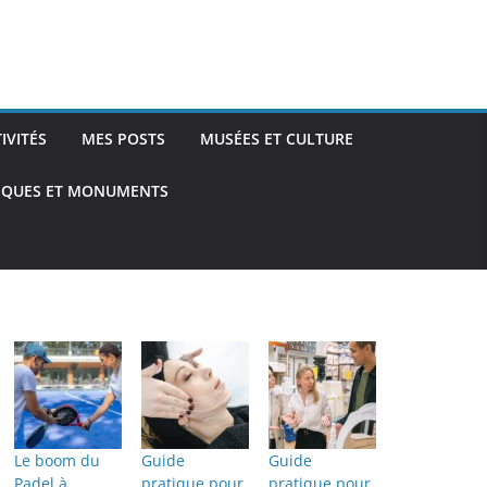
TIVITÉS
MES POSTS
MUSÉES ET CULTURE
TIQUES ET MONUMENTS
Le boom du
Guide
Guide
Padel à
pratique pour
pratique pour