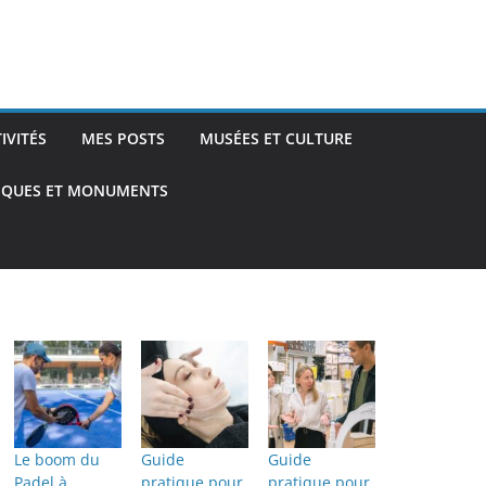
TIVITÉS
MES POSTS
MUSÉES ET CULTURE
TIQUES ET MONUMENTS
Le boom du
Guide
Guide
Padel à
pratique pour
pratique pour