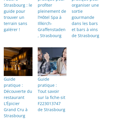
Strasbourg : le
profiter
organiser une
guide pour
pleinement de
sortie
trouver un
l’Hôtel Spa à
gourmande
terrain sans
Illkirch-
dans les bars
galérer !
Graffenstaden
et bars à vins
, Strasbourg
de Strasbourg
Guide
Guide
pratique :
pratique :
Découverte du
Tout savoir
restaurant
sur la fiche-sit
L’Épicier
F223013747
Grand Cru à
de Strasbourg
Strasbourg