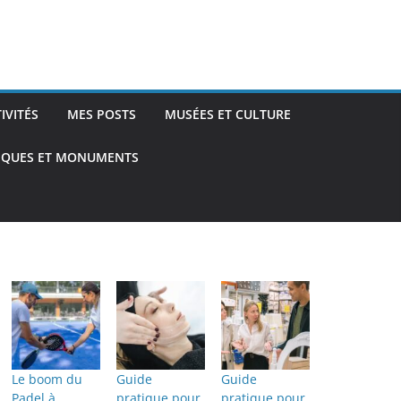
TIVITÉS
MES POSTS
MUSÉES ET CULTURE
TIQUES ET MONUMENTS
Le boom du
Guide
Guide
Padel à
pratique pour
pratique pour