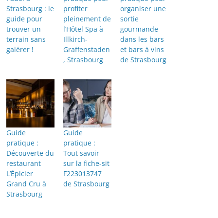
Strasbourg : le
profiter
organiser une
guide pour
pleinement de
sortie
trouver un
l’Hôtel Spa à
gourmande
terrain sans
Illkirch-
dans les bars
galérer !
Graffenstaden
et bars à vins
, Strasbourg
de Strasbourg
Guide
Guide
pratique :
pratique :
Découverte du
Tout savoir
restaurant
sur la fiche-sit
L’Épicier
F223013747
Grand Cru à
de Strasbourg
Strasbourg