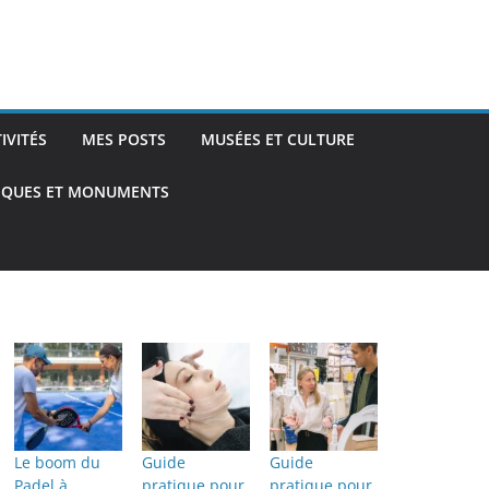
TIVITÉS
MES POSTS
MUSÉES ET CULTURE
TIQUES ET MONUMENTS
Le boom du
Guide
Guide
Padel à
pratique pour
pratique pour