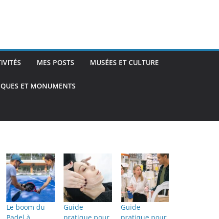
TIVITÉS
MES POSTS
MUSÉES ET CULTURE
TIQUES ET MONUMENTS
Le boom du
Guide
Guide
Padel à
pratique pour
pratique pour