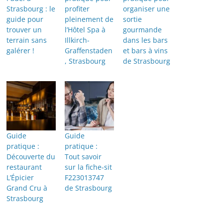
Strasbourg : le
profiter
organiser une
guide pour
pleinement de
sortie
trouver un
l’Hôtel Spa à
gourmande
terrain sans
Illkirch-
dans les bars
galérer !
Graffenstaden
et bars à vins
, Strasbourg
de Strasbourg
Guide
Guide
pratique :
pratique :
Découverte du
Tout savoir
restaurant
sur la fiche-sit
L’Épicier
F223013747
Grand Cru à
de Strasbourg
Strasbourg