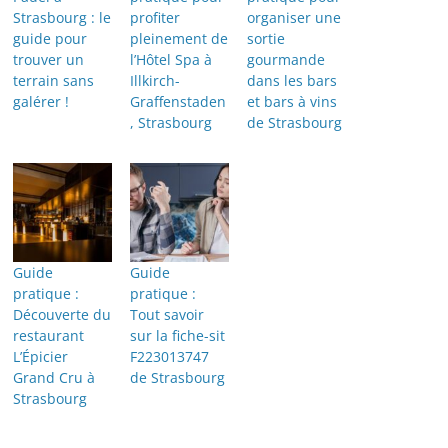
Strasbourg : le
profiter
organiser une
guide pour
pleinement de
sortie
trouver un
l’Hôtel Spa à
gourmande
terrain sans
Illkirch-
dans les bars
galérer !
Graffenstaden
et bars à vins
, Strasbourg
de Strasbourg
Guide
Guide
pratique :
pratique :
Découverte du
Tout savoir
restaurant
sur la fiche-sit
L’Épicier
F223013747
Grand Cru à
de Strasbourg
Strasbourg