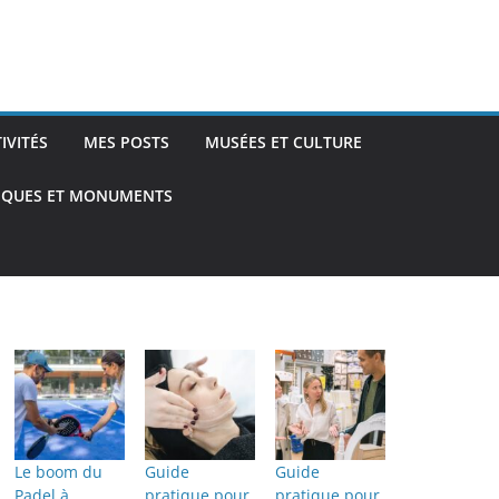
TIVITÉS
MES POSTS
MUSÉES ET CULTURE
TIQUES ET MONUMENTS
Le boom du
Guide
Guide
Padel à
pratique pour
pratique pour