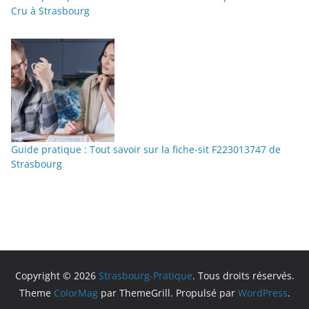
Cru à Strasbourg
Guide pratique : Tout savoir sur la fiche-sit F223013747 de
Strasbourg
Copyright © 2026
Strasbourg-Pratique
. Tous droits réservés.
Theme
ColorMag
par ThemeGrill. Propulsé par
WordPress
.