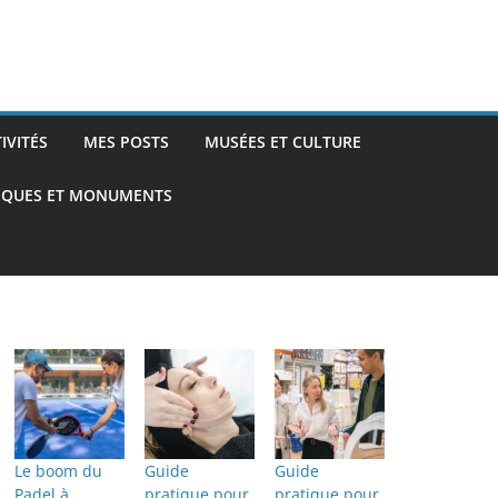
TIVITÉS
MES POSTS
MUSÉES ET CULTURE
TIQUES ET MONUMENTS
Le boom du
Guide
Guide
Padel à
pratique pour
pratique pour