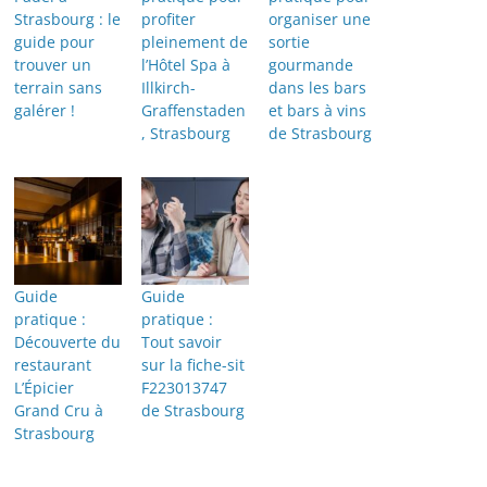
Strasbourg : le
profiter
organiser une
guide pour
pleinement de
sortie
trouver un
l’Hôtel Spa à
gourmande
terrain sans
Illkirch-
dans les bars
galérer !
Graffenstaden
et bars à vins
, Strasbourg
de Strasbourg
Guide
Guide
pratique :
pratique :
Découverte du
Tout savoir
restaurant
sur la fiche-sit
L’Épicier
F223013747
Grand Cru à
de Strasbourg
Strasbourg