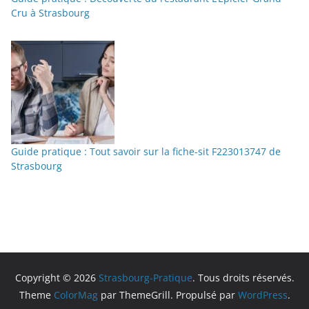
Cru à Strasbourg
Guide pratique : Tout savoir sur la fiche-sit F223013747 de
Strasbourg
Copyright © 2026
Strasbourg-Pratique
. Tous droits réservés.
Theme
ColorMag
par ThemeGrill. Propulsé par
WordPress
.