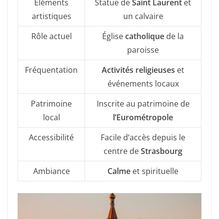
Éléments
Statue de
Saint Laurent
et
artistiques
un calvaire
Rôle actuel
Église
catholique
de la
paroisse
Fréquentation
Activités religieuses
et
événements locaux
Patrimoine
Inscrite au patrimoine de
local
l’Eurométropole
Accessibilité
Facile d’accès depuis le
centre de
Strasbourg
Ambiance
Calme
et spirituelle