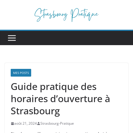
Passer
au
contenu
MES POSTS
Guide pratique des
horaires d’ouverture à
Strasbourg
août 21, 2024
Strasbourg-Pratique