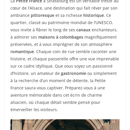
La
Petite France
à Strasbourg est un véritable trésor au
cœur de l’Alsace, une destination qui fait rêver par son
ambiance
pittoresque
et sa richesse
historique
. Ce
quartier, classé au patrimoine mondial de l’UNESCO,
vous invite à flâner le long de ses
canaux
enchanteurs,
à admirer ses
maisons à colombages
magnifiquement
préservées, et à vous imprégner de son atmosphère
romantique
. Chaque coin de rue semble raconter une
histoire, et chaque passerelle offre une vue imprenable
sur ce cadre idyllique. Que vous soyez un passionné
d’histoire, un amateur de
gastronomie
ou simplement
à la recherche d’un moment de détente, la Petite
France saura vous captiver. Préparez-vous à une
aventure mémorable dans cet écrin de charme
alsacien, où chaque détail semble pensé pour
émerveiller les visiteurs.