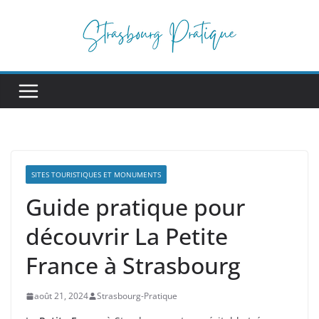
Passer
au
contenu
SITES TOURISTIQUES ET MONUMENTS
Guide pratique pour
découvrir La Petite
France à Strasbourg
août 21, 2024
Strasbourg-Pratique