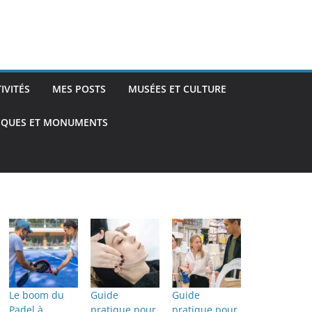
TIVITÉS
MES POSTS
MUSÉES ET CULTURE
TIQUES ET MONUMENTS
Le boom du
Guide
Guide
Padel à
pratique pour
pratique pour