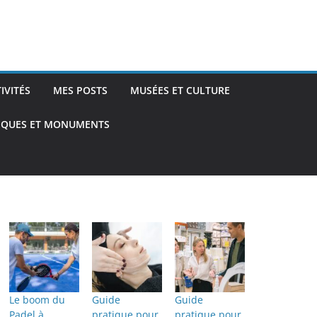
TIVITÉS
MES POSTS
MUSÉES ET CULTURE
TIQUES ET MONUMENTS
Le boom du
Guide
Guide
Padel à
pratique pour
pratique pour