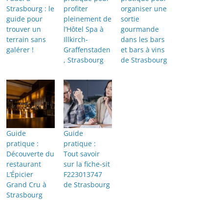
Strasbourg : le
profiter
organiser une
guide pour
pleinement de
sortie
trouver un
l’Hôtel Spa à
gourmande
terrain sans
Illkirch-
dans les bars
galérer !
Graffenstaden
et bars à vins
, Strasbourg
de Strasbourg
Guide
Guide
pratique :
pratique :
Découverte du
Tout savoir
restaurant
sur la fiche-sit
L’Épicier
F223013747
Grand Cru à
de Strasbourg
Strasbourg