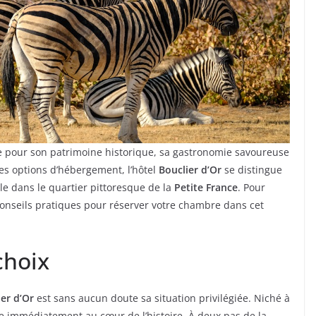
ée pour son patrimoine historique, sa gastronomie savoureuse
es options d’hébergement, l’hôtel
Bouclier d’Or
se distingue
ale dans le quartier pittoresque de la
Petite France
. Pour
 conseils pratiques pour réserver votre chambre dans cet
choix
ier d’Or
est sans aucun doute sa situation privilégiée. Niché à
ge immédiatement au cœur de l’histoire. À deux pas de la