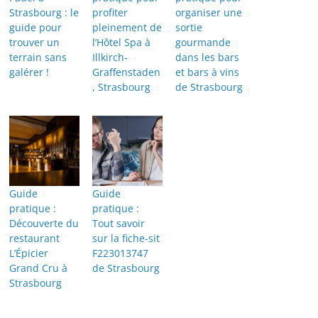
Strasbourg : le
profiter
organiser une
guide pour
pleinement de
sortie
trouver un
l’Hôtel Spa à
gourmande
terrain sans
Illkirch-
dans les bars
galérer !
Graffenstaden
et bars à vins
, Strasbourg
de Strasbourg
Guide
Guide
pratique :
pratique :
Découverte du
Tout savoir
restaurant
sur la fiche-sit
L’Épicier
F223013747
Grand Cru à
de Strasbourg
Strasbourg