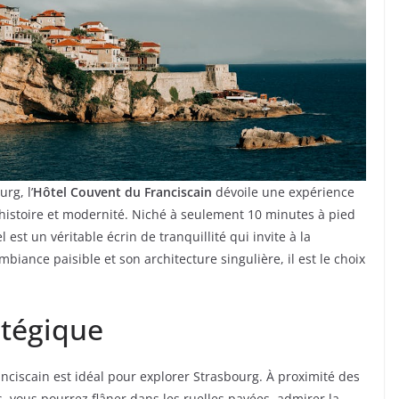
rg, l’
Hôtel Couvent du Franciscain
dévoile une expérience
 histoire et modernité. Niché à seulement 10 minutes à pied
el est un véritable écrin de tranquillité qui invite à la
biance paisible et son architecture singulière, il est le choix
tégique
ranciscain est idéal pour explorer Strasbourg. À proximité des
, vous pourrez flâner dans les ruelles pavées, admirer la