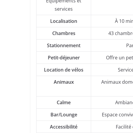
Équipements et
services
Localisation
À 10 mi
Chambres
43 chambre
Stationnement
Par
Petit-déjeuner
Offre un pet
Location de vélos
Service
Animaux
Animaux domes
Calme
Ambianc
Bar/Lounge
Espace conviv
Accessibilité
Facilité