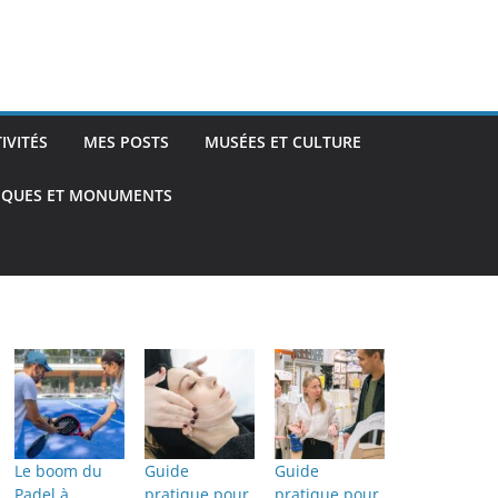
TIVITÉS
MES POSTS
MUSÉES ET CULTURE
TIQUES ET MONUMENTS
Le boom du
Guide
Guide
Padel à
pratique pour
pratique pour