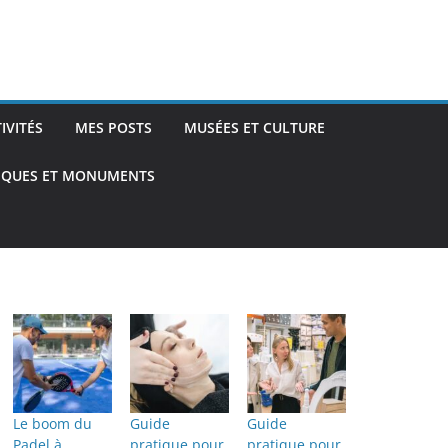
TIVITÉS
MES POSTS
MUSÉES ET CULTURE
TIQUES ET MONUMENTS
Le boom du
Guide
Guide
Padel à
pratique pour
pratique pour