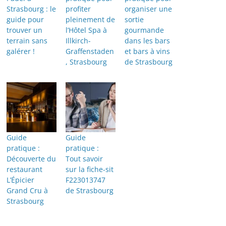
Strasbourg : le
profiter
organiser une
guide pour
pleinement de
sortie
trouver un
l’Hôtel Spa à
gourmande
terrain sans
Illkirch-
dans les bars
galérer !
Graffenstaden
et bars à vins
, Strasbourg
de Strasbourg
Guide
Guide
pratique :
pratique :
Découverte du
Tout savoir
restaurant
sur la fiche-sit
L’Épicier
F223013747
Grand Cru à
de Strasbourg
Strasbourg